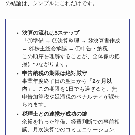
の結論は、シンプルにこれだけです。
決算の流れは5ステップ
「①準備 → ②決算整理 → ③決算書作成
→ ④株主総会承認 → ⑤申告・納税」。
この順序を理解することが、全体像の把
握につながります。
申告納税の期限は絶対厳守
事業年度終了日の翌日から「
2ヶ月以
内
」。この期限を1日でも過ぎると、無
申告加算税や延滞税のペナルティが課せ
られます。
税理士との連携が成功の鍵
余裕を持った準備、経費判断での事前相
談、月次決算でのコミュニケーション。