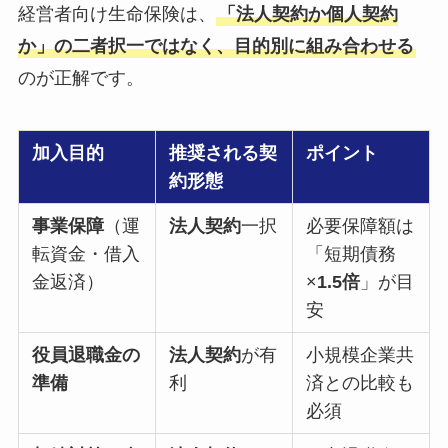
経営者向け生命保険は、
「法人契約か個人契約
か」の二者択一ではなく、目的別に組み合わせる
のが正解です。
加入目的
推奨される契
ポイント
約形態
事業保障
（運
法人契約
一択
必要保障額は
転資金・借入
「短期債務
金返済）
×
1.5倍
」が目
安
役員退職金の
法人契約
が有
小規模企業共
準備
利
済との比較も
必須