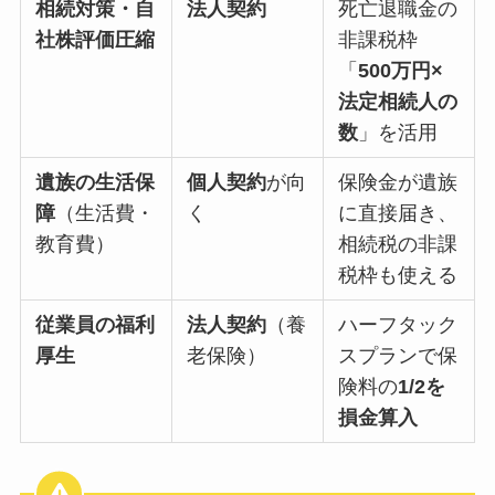
相続対策・自
法人契約
死亡退職金の
社株評価圧縮
非課税枠
「
500万円×
法定相続人の
数
」を活用
遺族の生活保
個人契約
が向
保険金が遺族
障
（生活費・
く
に直接届き、
教育費）
相続税の非課
税枠も使える
従業員の福利
法人契約
（養
ハーフタック
厚生
老保険）
スプランで保
険料の
1/2を
損金算入