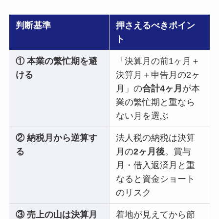
判断基準
押さえるべきポイン
ト
① 本業の繁忙期を避
「決算月の前1ヶ月＋
ける
決算月＋申告月の2ヶ
月」の
合計4ヶ月
が本
業の繁忙期と重なら
ない月を選ぶ
② 納税月から逆算す
法人税の納税は決算
る
月の
2ヶ月後
。賞与
月・借入返済月と重
なると資金ショート
のリスク
③ 売上の山は決算月
着地が見えてから節