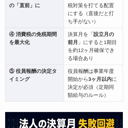
の「直前」に
税対策を打てる配置
にする（直後だと打
ち手がない）
④ 消費税の免税期間
決算月を「
設立月の
を最大化
前月
」にすると1期目
を約12ヶ月確保でき
る場合あり
⑤ 役員報酬の決定タ
役員報酬は事業年度
イミング
開始から
3ヶ月以内
に
決定が必須（定期同
額給与のルール）